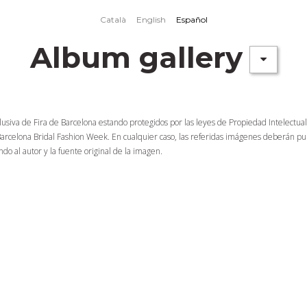
Català
English
Español
Album gallery
clusiva de Fira de Barcelona estando protegidos por las leyes de Propiedad Intelectu
Barcelona Bridal Fashion Week. En cualquier caso, las referidas imágenes deberán pub
o al autor y la fuente original de la imagen.