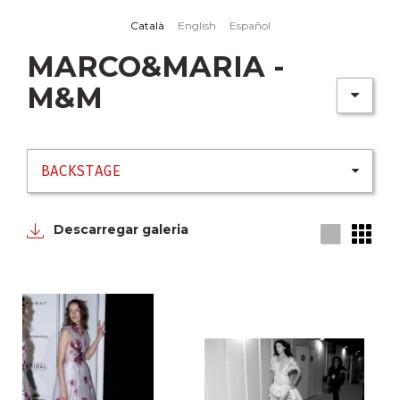
Skip to main content
Català
English
Español
MARCO&MARIA -
M&M
Descarregar galeria