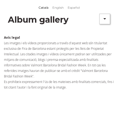
Skip to main content
Català
English
Español
Album gallery
Avís legal
Les imatges i els vídeos proporcionats a través d'aquest web són titularitat
exclusiva de Fira de Barcelona estant protegits per les lleis de Propietat
Intelectual. Les citades imatges i vídeos únicament podran ser utilitzades per
mitjans de comunicació, blogs i premsa especialitzada amb finalitats
informatives sobre Valmont Barcelona Bridal Fashion Week. En tot cas les
referides imatges hauran de publicar-se amb el crèdit “Valmont Barcelona
Bridal Fashion Week”.
Es prohibeix expressament l'ús de les mateixes amb finalitats comercials, fins i
tot citant l'autor i la font original de la imatge.