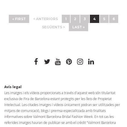
« FIRST
< ANTERIORS
1
2
3
4
5
6
SEGÜENTS >
LAST »
facebook
twitter
youtube
pinterest
instagram
linkedin
Avís legal
Les imatges i els vídeos proporcionats a través d'aquest web són titularitat
exclusiva de Fira de Barcelona estant protegits per les lleis de Propietat
Intelectual. Les citades imatges i vídeos únicament podran ser utilitzades per
mitjans de comunicació, blogs i premsa especialitzada amb finalitats
informatives sobre Valmont Barcelona Bridal Fashion Week. En tot cas les
referides imatges hauran de publicar-se amb el crèdit “Valmont Barcelona